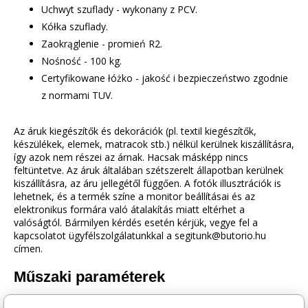
Uchwyt szuflady - wykonany z PCV.
Kółka szuflady.
Zaokrąglenie - promień R2.
Nośność - 100 kg.
Certyfikowane łóżko - jakość i bezpieczeństwo zgodnie
z normami TUV.
Az áruk kiegészítők és dekorációk (pl. textil kiegészítők,
készülékek, elemek, matracok stb.) nélkül kerülnek kiszállításra,
így azok nem részei az árnak. Hacsak másképp nincs
feltüntetve. Az áruk általában szétszerelt állapotban kerülnek
kiszállításra, az áru jellegétől függően. A fotók illusztrációk is
lehetnek, és a termék színe a monitor beállításai és az
elektronikus formára való átalakítás miatt eltérhet a
valóságtól. Bármilyen kérdés esetén kérjük, vegye fel a
kapcsolatot ügyfélszolgálatunkkal a segitunk@butorio.hu
címen.
Műszaki paraméterek