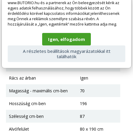
Ágy a fekvőhelyek száma szerint
1 gyermek részére
www.BUTORIO.hu és a partnerek az Ön beleegyezését kérik az
egyes adatok felhasználásához, hogy többek között az Ön
érdeklődési körével kapcsolatos információkat jeleníthessenek
Ágytípus
Klasszikus ágy
meg Önnek a reklámok személyre szabása révén. A
hozzájárulását a „Igen, egyetértek” mezőre kattintva adja meg.
Színváltozat
Fehér
Igen, elfogadom
Anyag
Dřevo + HDF
A részletes beállítások magyarázatokkal itt
Tárolóhely
Ágy tárolóhellyel
találhatók
Matrac az árban
Nem
Rács az árban
Igen
Magasság - maximális cm-ben
70
Hosszúság cm-ben
196
Szélesség cm-ben
87
Alvófelület
80 x 190 cm