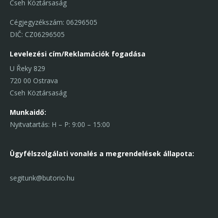
Cseh Köztársaság
Cégjegyzékszám: 06296505
DIČ: CZ06296505
Levelezési cím/Reklamációk fogadása
U Řeky 829
720 00 Ostrava
Cseh Köztársaság
Munkaidő:
Nyitvatartás: H – P: 9:00 – 15:00
Ügyfélszolgálati vonal
és a megrendelések állapota:
segitunk@butorio.hu