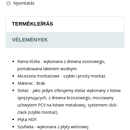
Nyomtatás
TERMÉKLEÍRÁS
VÉLEMÉNYEK
Rama łóżka - wykonana z drewna sosnowego,
pomalowana lakierem wodnym.
Akcesoria montażowe - szybki i prosty montaż.
Materac : Brak
Stelaż - jako jedyni oferujemy stelaż wykonany z listew
sprężynujących, z drewna brzozowego, mocowany
uchwytem PCV na listwie metalowej, systemem click-
clack (szybki montaż).
Płyta HDF.
Szuflada - wykonana z płyty wiórowej.