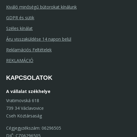
Kiváló minőségű bútorokat kínálunk
GDPR és sütik
Széles kínálat
Áru visszaküldése 14 napon belül
Reklamációs Feltételek
REKLAMÁCIÓ
KAPCSOLATOK
A vállalat székhelye
Vratimovská 618
739 34 Václavovice
Cseh Köztársaság
Cégjegyzékszám: 06296505
DIČ: CZ06296505