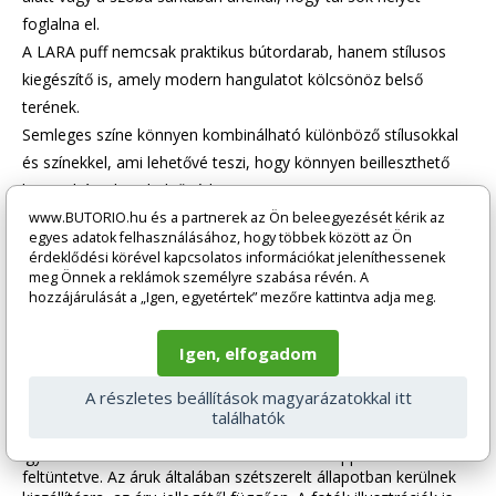
foglalna el.
A LARA puff nemcsak praktikus bútordarab, hanem stílusos
kiegészítő is, amely modern hangulatot kölcsönöz belső
terének.
Semleges színe könnyen kombinálható különböző stílusokkal
és színekkel, ami lehetővé teszi, hogy könnyen beilleszthető
legyen bármilyen belső térbe.
Használja a LARA puffot kényelmes ülőhelyként, lábtartóként
www.BUTORIO.hu és a partnerek az Ön beleegyezését kérik az
egyes adatok felhasználásához, hogy többek között az Ön
vagy akár könyvek és dekorációk tárolására szolgáló
érdeklődési körével kapcsolatos információkat jeleníthessenek
felületként. Sokoldalúsága és funkcionalitása ideális
meg Önnek a reklámok személyre szabása révén. A
hozzájárulását a „Igen, egyetértek” mezőre kattintva adja meg.
választássá teszi minden háztartás számára.
Fektessen be a minőségbe és stílusba a LARA puffal, és
Igen, elfogadom
élvezze az otthonába hozott kényelmet és eleganciát.
A részletes beállítások magyarázatokkal itt
Az áruk kiegészítők és dekorációk (pl. textil kiegészítők,
találhatók
készülékek, elemek, matracok stb.) nélkül kerülnek kiszállításra,
így azok nem részei az árnak. Hacsak másképp nincs
feltüntetve. Az áruk általában szétszerelt állapotban kerülnek