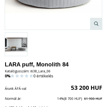
LARA puff, Monolith 84
Katalógusszám:
i638_Lara_06
0%
0 értékelés
53 200
HUF
Árunk ÁFÁ-val
Normál ár:
14%
(8 700 HUF)
61 900 HUF