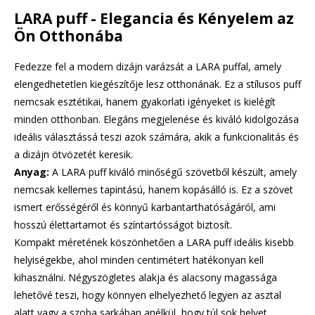
LARA puff - Elegancia és Kényelem az
Ön Otthonába
Fedezze fel a modern dizájn varázsát a LARA puffal, amely
elengedhetetlen kiegészítője lesz otthonának. Ez a stílusos puff
nemcsak esztétikai, hanem gyakorlati igényeket is kielégít
minden otthonban. Elegáns megjelenése és kiváló kidolgozása
ideális választássá teszi azok számára, akik a funkcionalitás és
a dizájn ötvözetét keresik.
Anyag:
A LARA puff kiváló minőségű szövetből készült, amely
nemcsak kellemes tapintású, hanem kopásálló is. Ez a szövet
ismert erősségéről és könnyű karbantarthatóságáról, ami
hosszú élettartamot és színtartósságot biztosít.
Kompakt méretének köszönhetően a LARA puff ideális kisebb
helyiségekbe, ahol minden centimétert hatékonyan kell
kihasználni. Négyszögletes alakja és alacsony magassága
lehetővé teszi, hogy könnyen elhelyezhető legyen az asztal
alatt vagy a szoba sarkában anélkül, hogy túl sok helyet