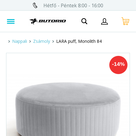
Hétfő - Péntek 8:00 - 16:00
Nappali
Zsámoly
LARA puff, Monolith 84
-
14
%