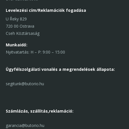
Levelezési cím/Reklamációk fogadása
U Řeky 829
720 00 Ostrava
Cseh Köztársaság
Munkaidő:
Nyitvatartás: H – P: 9:00 – 15:00
Ügyfélszolgálati vonal
és a megrendelések állapota:
segitunk@butorio.hu
Számlázás, szállítás,
reklamáció:
garancia@butorio.hu