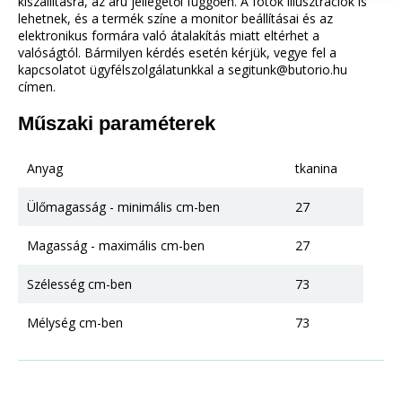
kiszállításra, az áru jellegétől függően. A fotók illusztrációk is
lehetnek, és a termék színe a monitor beállításai és az
elektronikus formára való átalakítás miatt eltérhet a
valóságtól. Bármilyen kérdés esetén kérjük, vegye fel a
kapcsolatot ügyfélszolgálatunkkal a segitunk@butorio.hu
címen.
Műszaki paraméterek
Anyag
tkanina
Ülőmagasság - minimális cm-ben
27
Magasság - maximális cm-ben
27
Szélesség cm-ben
73
Mélység cm-ben
73