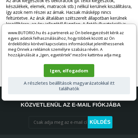
Az áruk kiegészítők és dekorációk (pl. textil kiegészítők,
készülékek, elemek, matracok stb.) nélkül kerülnek kiszállításra,
így azok nem részei az árnak. Hacsak másképp nincs
feltüntetve. Az áruk általában szétszerelt állapotban kerülnek
kiszállításra, az áru jellegétől függően. A fotók illusztrációk is
lehetnek, és a termék színe a monitor beállításai és az
www.BUTORIO.hu és a partnerek az Ön beleegyezését kérik az
elektronikus formára való átalakítás miatt eltérhet a
egyes adatok felhasználásához, hogy többek között az Ön
valóságtól. Bármilyen kérdés esetén kérjük, vegye fel a
érdeklődési körével kapcsolatos információkat jeleníthessenek
kapcsolatot ügyfélszolgálatunkkal a segitunk@butorio.hu
meg Önnek a reklámok személyre szabása révén. A
címen.
hozzájárulását a „Igen, egyetértek” mezőre kattintva adja meg.
Igen, elfogadom
A részletes beállítások magyarázatokkal itt
találhatók
AKCIÓS AJÁNLATOK ÉS KEDVEZMÉNYEK
KÖZVETLENÜL AZ E-MAIL FIÓKJÁBA
KÜLDÉS