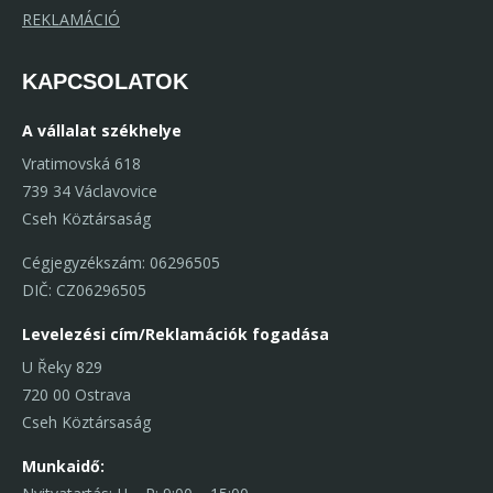
REKLAMÁCIÓ
KAPCSOLATOK
A vállalat székhelye
Vratimovská 618
739 34 Václavovice
Cseh Köztársaság
Cégjegyzékszám: 06296505
DIČ: CZ06296505
Levelezési cím/Reklamációk fogadása
U Řeky 829
720 00 Ostrava
Cseh Köztársaság
Munkaidő: