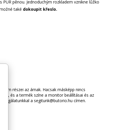
l s PUR pěnou. Jednoduchým rozkladem vznikne lůžko
e možné také
dokoupit křeslo.
 azok nem részei az árnak. Hacsak másképp nincs
hetnek, és a termék színe a monitor beállításai és az
élszolgálatunkkal a segitunk@butorio.hu címen.