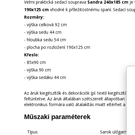
Velmi praktická sedací souprava
Sandra 240x185 cm
je 
190x125 cm
vhodné k příležitostnému spaní. Sedací sou
Rozměry:
- výška celková 92 cm
- výška sedu 44 cm
- hloubka sedu 54 cm
- plocha po rozložení 190x125 cm
Křeslo:
- 85x90 cm
- výška 90 cm
- výška sedáku 44 cm
Az áruk kiegészítők és dekorációk (pl. textil kiegészítők,
feltüntetve. Az áruk általában szétszerelt állapotban kerül
elektronikus formára való átalakítás miatt eltérhet a va
Műszaki paraméterek
Típus
Sarok ülőgarnitúr