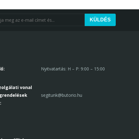
KÜLDÉS
ő:
Nyitvatartás: H – P: 9:00 – 15:00
olgálati vonal
grendelések
segitunk@butorio.hu
: