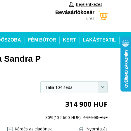
Bejelentkezés
Bevásárlókosár
üres
DŐSZOBA
FÉM BÚTOR
KERT
LAKÁSTEXTIL
a Sandra P
314 900
HUF
30%
(132 600 HUF)
447 500 HUF
Kérdés az eladónak
Nyomtatás