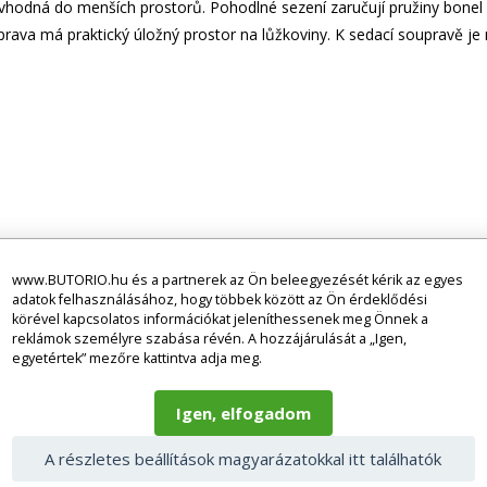
vhodná do menších prostorů. Pohodlné sezení zaručují pružiny bone
prava má praktický úložný prostor na lůžkoviny. K sedací soupravě j
www.BUTORIO.hu és a partnerek az Ön beleegyezését kérik az egyes
adatok felhasználásához, hogy többek között az Ön érdeklődési
körével kapcsolatos információkat jeleníthessenek meg Önnek a
 készülékek, elemek, matracok stb.) nélkül kerülnek kiszállításra, így
reklámok személyre szabása révén. A hozzájárulását a „Igen,
nek kiszállításra, az áru jellegétől függően. A fotók illusztrációk is le
egyetértek” mezőre kattintva adja meg.
lóságtól. Bármilyen kérdés esetén kérjük, vegye fel a kapcsolatot ügyf
Igen, elfogadom
A részletes beállítások magyarázatokkal itt találhatók
a