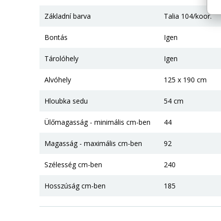
Základní barva
Talia 104/koor.
Bontás
Igen
Tárolóhely
Igen
Alvóhely
125 x 190 cm
Hloubka sedu
54 cm
Ülőmagasság - minimális cm-ben
44
Magasság - maximális cm-ben
92
Szélesség cm-ben
240
Hosszúság cm-ben
185