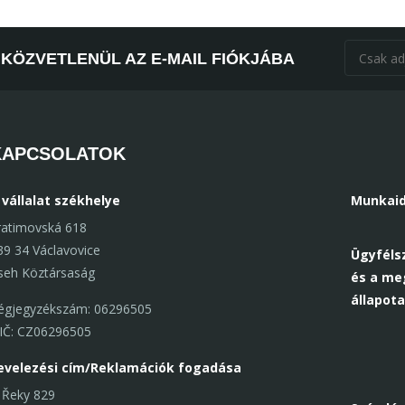
KÖZVETLENÜL AZ E-MAIL FIÓKJÁBA
KAPCSOLATOK
 vállalat székhelye
Munkaid
ratimovská 618
39 34 Václavovice
Ügyfélsz
seh Köztársaság
és a me
állapota
égjegyzékszám: 06296505
IČ: CZ06296505
evelezési cím/Reklamációk fogadása
 Řeky 829