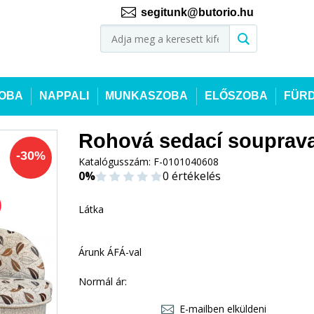
segitunk@butorio.hu
OBA
NAPPALI
MUNKASZOBA
ELŐSZOBA
FÜR
Rohová sedací souprav
-
30
%
Katalógusszám:
F-0101040608
0%
0 értékelés
Látka
Árunk ÁFÁ-val
Normál ár:
E-mailben elküldeni