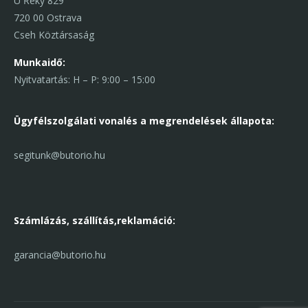
U Řeky 829
720 00 Ostrava
Cseh Köztársaság
Munkaidő:
Nyitvatartás: H – P: 9:00 – 15:00
Ügyfélszolgálati vonal
és a megrendelések állapota:
segitunk@butorio.hu
Számlázás, szállítás,
reklamáció:
garancia@butorio.hu