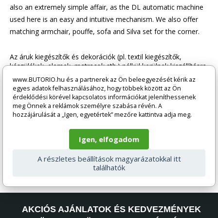
also an extremely simple affair, as the DL automatic machine
used here is an easy and intuitive mechanism. We also offer
matching armchair, pouffe, sofa and Silva set for the corner.
Az áruk kiegészítők és dekorációk (pl. textil kiegészítők,
készülékek, elemek, matracok stb.) nélkül kerülnek kiszállításra,
így azok nem részei az árnak. Hacsak másképp nincs
www.BUTORIO.hu és a partnerek az Ön beleegyezését kérik az
feltüntetve. Az áruk általában szétszerelt állapotban kerülnek
egyes adatok felhasználásához, hogy többek között az Ön
kiszállításra, az áru jellegétől függően. A fotók illusztrációk is
érdeklődési körével kapcsolatos információkat jeleníthessenek
lehetnek, és a termék színe a monitor beállításai és az
meg Önnek a reklámok személyre szabása révén. A
elektronikus formára való átalakítás miatt eltérhet a
hozzájárulását a „Igen, egyetértek” mezőre kattintva adja meg.
valóságtól. Bármilyen kérdés esetén kérjük, vegye fel a
kapcsolatot ügyfélszolgálatunkkal a segitunk@butorio.hu
Igen, elfogadom
címen.
A részletes beállítások magyarázatokkal itt
találhatók
AKCIÓS AJÁNLATOK ÉS KEDVEZMÉNYEK