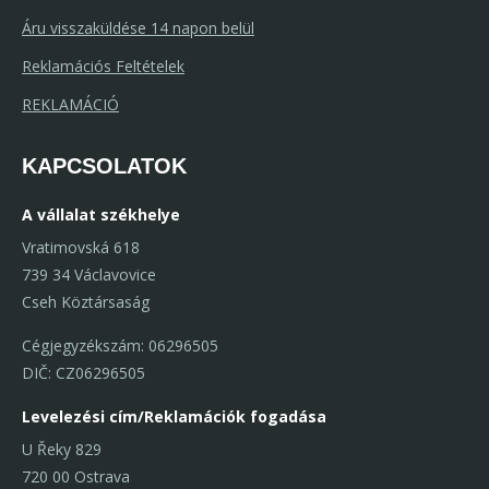
Áru visszaküldése 14 napon belül
Reklamációs Feltételek
REKLAMÁCIÓ
KAPCSOLATOK
A vállalat székhelye
Vratimovská 618
739 34 Václavovice
Cseh Köztársaság
Cégjegyzékszám: 06296505
DIČ: CZ06296505
Levelezési cím/Reklamációk fogadása
U Řeky 829
720 00 Ostrava