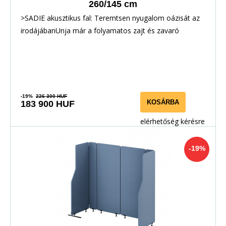
260/145 cm
>SADIE akusztikus fal: Teremtsen nyugalom oázisát az
irodájábanUnja már a folyamatos zajt és zavaró
-19%
226 300 HUF
KOSÁRBA
183 900 HUF
elérhetőség kérésre
-19%