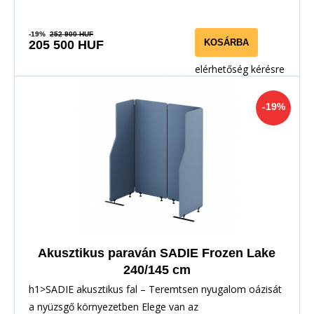
-19%
252 900 HUF
KOSÁRBA
205 500 HUF
elérhetőség kérésre
-19%
Akusztikus paraván SADIE Frozen Lake
240/145 cm
h1>SADIE akusztikus fal – Teremtsen nyugalom oázisát
a nyüzsgő környezetben Elege van az