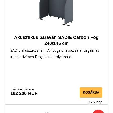
Akusztikus paraván SADIE Carbon Fog
240/145 cm
SADIE akusztikus fal – A nyugalom oázisa a forgalmas
iroda szívében Elege van a folyamato
-19%
199 700 HUF
KOSÁRBA
162 200 HUF
2 - 7 nap