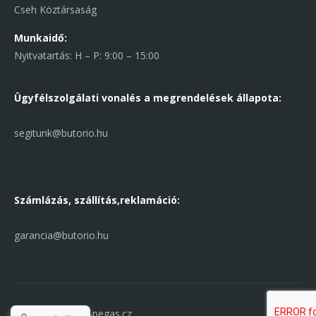
Cseh Köztársaság
Munkaidő:
Nyitvatartás: H – P: 9:00 – 15:00
Ügyfélszolgálati vonal
és a megrendelések állapota:
segitunk@butorio.hu
Számlázás, szállítás,
reklamáció:
garancia@butorio.hu
© 2017 Nabytek-pegas.cz