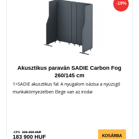
-19%
Akusztikus paraván SADIE Carbon Fog
260/145 cm
1>SADIE akusztikus fal: A nyugalom oázisa a nyüzsgő
munkakörnyezetben Elege van az irodai
-19%
226 300 HUF
KOSÁRBA
183 900 HUF