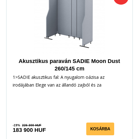
Akusztikus paraván SADIE Moon Dust
260/145 cm
1>SADIE akusztikus fal: A nyugalom oázisa az
irodájában Elege van az állandó zajból és za
-19%
226 300 HUF
KOSÁRBA
183 900 HUF