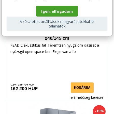
Igen, elfogadom
A részletes beállítások magyarázatokkal itt
találhatók
Akusztikus paraván SADIE Moon Dust
240/145 cm
>SADIE akusztikus fal: Teremtsen nyugalom oázisát a
nyüzsgő open space-ben Elege van a fo
-19%
199 700 HUF
KOSÁRBA
162 200 HUF
elérhetőség kérésre
-19%