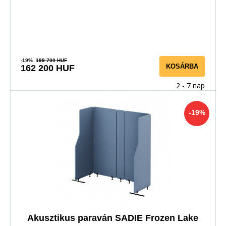
-19%
199 700 HUF
KOSÁRBA
162 200 HUF
2 - 7 nap
-19%
Akusztikus paraván SADIE Frozen Lake