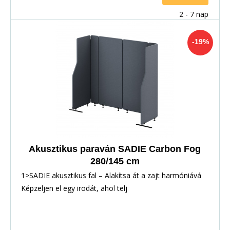
2 - 7 nap
-19%
Akusztikus paraván SADIE Carbon Fog
280/145 cm
1>SADIE akusztikus fal – Alakítsa át a zajt harmóniává
Képzeljen el egy irodát, ahol telj