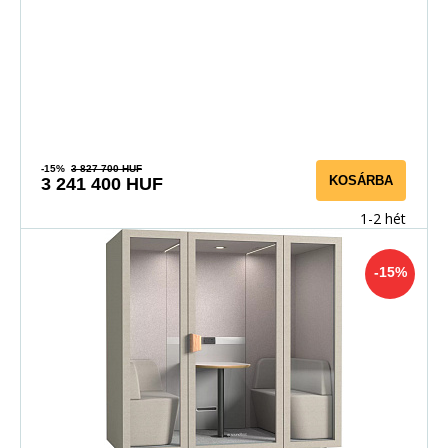
-15%
3 827 700 HUF
KOSÁRBA
3 241 400 HUF
1-2 hét
-15%