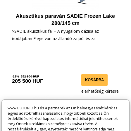
Akusztikus paraván SADIE Frozen Lake
280/145 cm
>SADIE akusztikus fal – A nyugalom oázisa az
irodájában Elege van az állandó zajból és za
-19%
252 900 HUF
KOSÁRBA
205 500 HUF
elérhetőség kérésre
-19%
www.BUTORIO.hu és a partnerek az Ön beleegyezését kérik az
egyes adatok felhasználásához, hogy többek között az Ön
érdeklődési körével kapcsolatos információkat jeleníthessenek
meg Önnek a reklámok személyre szabása révén. A
hozzájárulását a „Igen, egyetértek” mezőre kattintva adja meg.