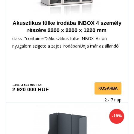
Akusztikus fülke irodába INBOX 4 személy
részére 2200 x 2200 x 1220 mm
class="container">Akusztikus fülke INBOX: Az ön
nyugalom szigete a zajos irodábanUnja már az állandó
-19%
3 593 900 HUF
KOSÁRBA
2 920 000 HUF
2 - 7 nap
-19%