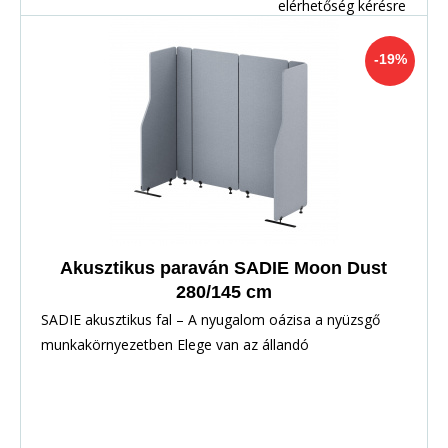
elérhetőség kérésre
-19%
Akusztikus paraván SADIE Moon Dust
280/145 cm
SADIE akusztikus fal – A nyugalom oázisa a nyüzsgő
munkakörnyezetben Elege van az állandó