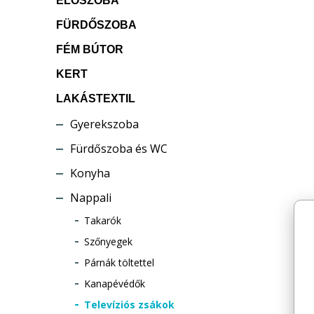
ELŐSZOBA
FÜRDŐSZOBA
FÉM BÚTOR
KERT
LAKÁSTEXTIL
Gyerekszoba
Fürdőszoba és WC
Konyha
Nappali
Takarók
Szőnyegek
Párnák töltettel
Kanapévédők
Televíziós zsákok