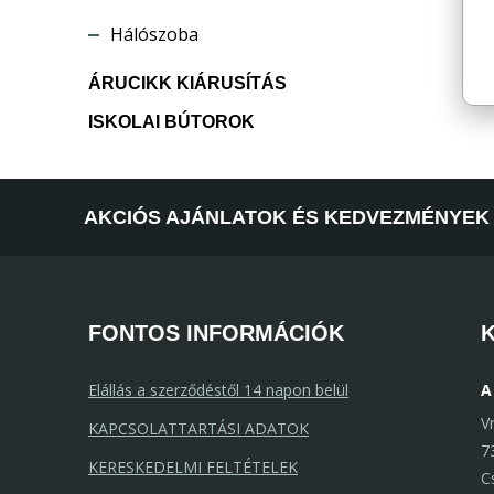
Hálószoba
ÁRUCIKK KIÁRUSÍTÁS
ISKOLAI BÚTOROK
AKCIÓS AJÁNLATOK ÉS KEDVEZMÉNYEK 
FONTOS INFORMÁCIÓK
Elállás a szerződéstől 14 napon belül
A
V
KAPCSOLATTARTÁSI ADATOK
7
KERESKEDELMI FELTÉTELEK
C