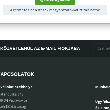
A részletes beállítások magyarázatokkal itt találhatók
KÖZVETLENÜL AZ E-MAIL FIÓKJÁBA
KAPCSOLATOK
 vállalat székhelye
Munkaid
ratimovská 618
39 34 Václavovice
Ügyfélsz
seh Köztársaság
és a me