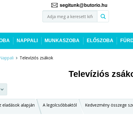
segitunk@butorio.hu
OBA
NAPPALI
MUNKASZOBA
ELŐSZOBA
FÜR
Nappali
Televíziós zsákok
Televíziós zsák
z eladások alapján
A legolcsóbbaktól
Kedvezmény összege sze