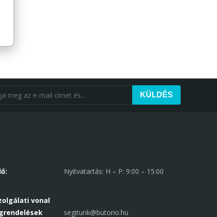
KÜLDÉS
ő:
Nyitvatartás: H – P: 9:00 – 15:00
olgálati vonal
grendelések
segitunk@butorio.hu